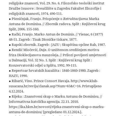
religijske znanosti, Vol. 29. No. 6. Filozofsko teološki institut
Družbe Isusove : Sveučilište u Zagrebu Fakultet filozofije i
religijskih znanosti, 1974. 490-511.
● Pšeničnjak, Franjo. Priopćenje o
Retraktacijama
Marka
Antuna de Dominisa. // Zbornik radova. Split : Književni krug
Split, 2006. 155-160.
● Rački, Franjo. Marko Antun de Dominis. // Vienac, 6 (1877)
48-51. Zagreb : Tisak Dioničke tiskare, 1877.
● Rapski zbornik. Zagreb : JAZU ; Skupština općine Rab, 1987.
● Rendić Miočević, Duje. O uništenom središnjem motivu
friza Dioklecijanova mauzoleja. // Prilozi povijesti umjetnosti
u Dalmaciji, Vol. 32 No. 1. Split : Književni krug Split :
Konzervatorski odjel u Splitu, 1992. 99-115.
● Repertoar hrvatskih kazališta : 1840-1860-1980. Zagreb :
HAZU, 1990.
● Ribarić, Vino. Prince Consort Havaja. http://www.klub-
susacana.hr/revija/clanak.asp?Num=65&C=16. Pristupljeno
4.12.2024.
● Rijeka : Znanstveni skup o Marku Antunu de Dominisu. //
Informativna katolička agencija. 22.11. 2010.
https://ika.hkm.hr/novosti/rijeka-znanstveni-skup-o-marku-
antunu-de-dominisu/ [pregledano 01.12.2024.].