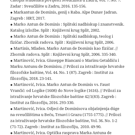
Časopis studenata povijesti Sveučilišta u Zadru, Vol. 7. No. 7.
Zadar : Sveučilište u Zadru, 2016. 135-156.
● Markantun de Dominis, genij s Raba. Alpe Dunav Jadran.
Zagreb : HRT, 2017.
● Marko Antun de Dominis : Splitski nadbiskup i znanstvenik.
Katalog izložbe. Split : Književni krug Split, 2002.
● Marko Antun de Dominis : Splitski nadbiskup, teolog i
fizičar. Zbornik radova. Split : Književni krug Split, 2006.
● Martinis, Mladen. Marko Antun de Dominis kao fizičar. //
Zbornik radova. Split : Književni krug Split, 2006. 335-340.
● Martinović, Ivica. Giuseppe Biancani o Marinu Getaldiću i
Marku Antunu de Dominisu. // Prilozi za istraživanje hrvatske
filozofske baštine, Vol. 44. No. 1 (87). Zagreb : Institut za
filozofiju, 2018. 23-141.
● Martinović, Ivica. Marko Antun de Dominis vs. Faust
Vrančić: od Logike (1608) do Nove logike (1616). // Prilozi za
istraživanje hrvatske filozofske baštine 42/1(83). Zagreb :
Institut za filozofiju, 2016. 293-330.
● Martinović, Ivica. Odjeci de Dominisova objašnjenja dúge
na sveučilištima u Beču, Trnavi i Grazu (1755-1775). // Prilozi
za istraživanje hrvatske filozofske baštine, Vol. 36. No. 1-2
(71-72). Zagreb : Institut za filozofiju, 2010. 49-90.
● Martinović, Ivica. Optička rasprava Marka Antuna de