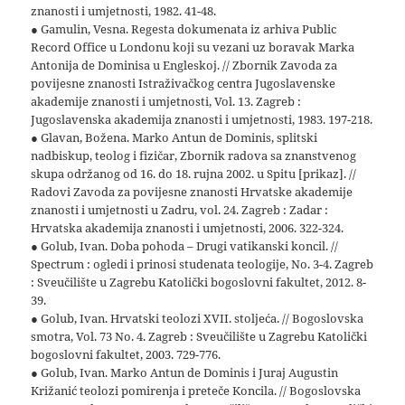
znanosti i umjetnosti, 1982. 41-48.
● Gamulin, Vesna. Regesta dokumenata iz arhiva Public
Record Office u Londonu koji su vezani uz boravak Marka
Antonija de Dominisa u Engleskoj. // Zbornik Zavoda za
povijesne znanosti Istraživačkog centra Jugoslavenske
akademije znanosti i umjetnosti, Vol. 13. Zagreb :
Jugoslavenska akademija znanosti i umjetnosti, 1983. 197-218.
● Glavan, Božena. Marko Antun de Dominis, splitski
nadbiskup, teolog i fizičar, Zbornik radova sa znanstvenog
skupa održanog od 16. do 18. rujna 2002. u Spitu [prikaz]. //
Radovi Zavoda za povijesne znanosti Hrvatske akademije
znanosti i umjetnosti u Zadru, vol. 24. Zagreb : Zadar :
Hrvatska akademija znanosti i umjetnosti, 2006. 322-324.
● Golub, Ivan. Doba pohoda – Drugi vatikanski koncil. //
Spectrum : ogledi i prinosi studenata teologije, No. 3-4. Zagreb
: Sveučilište u Zagrebu Katolički bogoslovni fakultet, 2012. 8-
39.
● Golub, Ivan. Hrvatski teolozi XVII. stoljeća. // Bogoslovska
smotra, Vol. 73 No. 4. Zagreb : Sveučilište u Zagrebu Katolički
bogoslovni fakultet, 2003. 729-776.
● Golub, Ivan. Marko Antun de Dominis i Juraj Augustin
Križanić teolozi pomirenja i preteče Koncila. // Bogoslovska