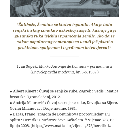
“
Žalibože, Šenoina se klatva ispunila. Ako je tada
senjski biskup izmakao uskočkoj zasjedi, kasnije ga je
gusarska ruka isjekla iz pamćenja zemlje. Tko da se
nakon popularnog romanopisca usudi još pisati o
prokletom, spaljenom i izgrđenom krivovjercu?
“
Ivan Supek:
Marko Antonije de Dominis – poruka mira
(
Encyclopaedia moderna
, br. 5-6, 1967.)
● Albert Kinert : Čuvaj se senjske ruke. Zagreb : Vedis ; Matica
hrvatska Ogranak Senj, 2012.
● Andrija Maurović : Čuvaj se senjske ruke, Devojka sa Sijere.
Gornji Milanovac : Dečje novine, 1981.
● Baras, Frano. Tragom de Dominisova propovijedanja u
Splitu : Heretik iz Meštrovićeva Kašteleta. // Vijenac 373, 19.
lipnja 2008. [https://www.matica.hr/vijenac/373/heretik-iz-