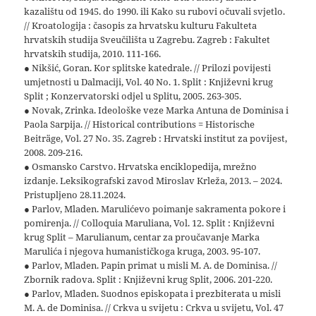
kazalištu od 1945. do 1990. ili Kako su rubovi očuvali svjetlo.
// Kroatologija : časopis za hrvatsku kulturu Fakulteta
hrvatskih studija Sveučilišta u Zagrebu. Zagreb : Fakultet
hrvatskih studija, 2010. 111-166.
● Nikšić, Goran. Kor splitske katedrale. // Prilozi povijesti
umjetnosti u Dalmaciji, Vol. 40 No. 1. Split : Književni krug
Split ; Konzervatorski odjel u Splitu, 2005. 263-305.
● Novak, Zrinka. Ideološke veze Marka Antuna de Dominisa i
Paola Sarpija. // Historical contributions = Historische
Beiträge, Vol. 27 No. 35. Zagreb : Hrvatski institut za povijest,
2008. 209-216.
● Osmansko Carstvo. Hrvatska enciklopedija, mrežno
izdanje. Leksikografski zavod Miroslav Krleža, 2013. – 2024.
Pristupljeno 28.11.2024.
● Parlov, Mladen. Marulićevo poimanje sakramenta pokore i
pomirenja. // Colloquia Maruliana, Vol. 12. Split : Književni
krug Split – Marulianum, centar za proučavanje Marka
Marulića i njegova humanističkoga kruga, 2003. 95-107.
● Parlov, Mladen. Papin primat u misli M. A. de Dominisa. //
Zbornik radova. Split : Književni krug Split, 2006. 201-220.
● Parlov, Mladen. Suodnos episkopata i prezbiterata u misli
M. A. de Dominisa. // Crkva u svijetu : Crkva u svijetu, Vol. 47