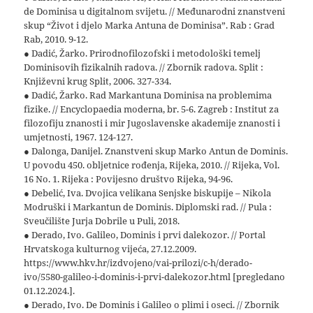
de Dominisa u digitalnom svijetu. // Međunarodni znanstveni
skup “Život i djelo Marka Antuna de Dominisa”. Rab : Grad
Rab, 2010. 9-12.
● Dadić, Žarko. Prirodnofilozofski i metodološki temelj
Dominisovih fizikalnih radova. // Zbornik radova. Split :
Književni krug Split, 2006. 327-334.
● Dadić, Žarko. Rad Markantuna Dominisa na problemima
fizike. // Encyclopaedia moderna, br. 5-6. Zagreb : Institut za
filozofiju znanosti i mir Jugoslavenske akademije znanosti i
umjetnosti, 1967. 124-127.
● Dalonga, Danijel. Znanstveni skup Marko Antun de Dominis.
U povodu 450. obljetnice rođenja, Rijeka, 2010. // Rijeka, Vol.
16 No. 1. Rijeka : Povijesno društvo Rijeka, 94-96.
● Debelić, Iva. Dvojica velikana Senjske biskupije – Nikola
Modruški i Markantun de Dominis. Diplomski rad. // Pula :
Sveučilište Jurja Dobrile u Puli, 2018.
● Derado, Ivo. Galileo, Dominis i prvi dalekozor. // Portal
Hrvatskoga kulturnog vijeća, 27.12.2009.
https://www.hkv.hr/izdvojeno/vai-prilozi/c-h/derado-
ivo/5580-galileo-i-dominis-i-prvi-dalekozor.html [pregledano
01.12.2024.].
● Derado, Ivo. De Dominis i Galileo o plimi i oseci. // Zbornik