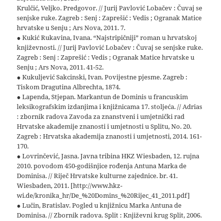
Krulčić, Veljko. Predgovor. // Jurij Pavlović Lobačev : Čuvaj se
senjske ruke. Zagreb : Senj : Zaprešić : Vedis ; Ogranak Matice
hrvatske u Senju ; Ars Nova, 2011. 7.
● Kukić Rukavina, Ivana. “Najstripičniji” roman u hrvatskoj
književnosti. // Jurij Pavlović Lobačev : Čuvaj se senjske ruke.
Zagreb : Senj : Zaprešić : Vedis ; Ogranak Matice hrvatske u
Senju ; Ars Nova, 2011. 41-52.
● Kukuljević Sakcinski, Ivan. Povijestne pjesme. Zagreb :
Tiskom Dragutina Albrechta, 1874.
● Lapenda, Stjepan. Markantun de Dominis u francuskim
leksikografskim izdanjima i knjižnicama 17. stoljeća. // Adrias
: zbornik radova Zavoda za znanstveni i umjetnički rad
Hrvatske akademije znanosti i umjetnosti u Splitu, No. 20.
Zagreb : Hrvatska akademija znanosti i umjetnosti, 2014. 161-
170.
● Lovrinčević, Jasna. Javna tribina HKZ Wiesbaden, 12. rujna
2010. povodom 450-godišnjice rođenja Antuna Marka de
Dominisa. // Riječ Hrvatske kulturne zajednice. br. 41.
Wiesbaden, 2011. [http://www.hkz-
wi.de/kronika_hr/De_%20Domins_%20Rijec_41_2011.pdf]
● Lučin, Bratislav. Pogled u knjižnicu Marka Antuna de
Dominisa. // Zbornik radova. Split : Književni krug Split, 2006.