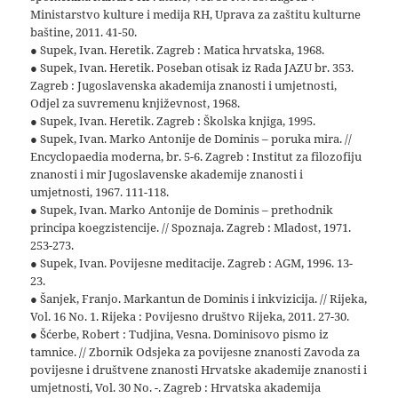
Ministarstvo kulture i medija RH, Uprava za zaštitu kulturne
baštine, 2011. 41-50.
● Supek, Ivan. Heretik. Zagreb : Matica hrvatska, 1968.
● Supek, Ivan. Heretik. Poseban otisak iz Rada JAZU br. 353.
Zagreb : Jugoslavenska akademija znanosti i umjetnosti,
Odjel za suvremenu književnost, 1968.
● Supek, Ivan. Heretik. Zagreb : Školska knjiga, 1995.
● Supek, Ivan. Marko Antonije de Dominis – poruka mira. //
Encyclopaedia moderna, br. 5-6. Zagreb : Institut za filozofiju
znanosti i mir Jugoslavenske akademije znanosti i
umjetnosti, 1967. 111-118.
● Supek, Ivan. Marko Antonije de Dominis – prethodnik
principa koegzistencije. // Spoznaja. Zagreb : Mladost, 1971.
253-273.
● Supek, Ivan. Povijesne meditacije. Zagreb : AGM, 1996. 13-
23.
● Šanjek, Franjo. Markantun de Dominis i inkvizicija. // Rijeka,
Vol. 16 No. 1. Rijeka : Povijesno društvo Rijeka, 2011. 27-30.
● Šćerbe, Robert : Tudjina, Vesna. Dominisovo pismo iz
tamnice. // Zbornik Odsjeka za povijesne znanosti Zavoda za
povijesne i društvene znanosti Hrvatske akademije znanosti i
umjetnosti, Vol. 30 No. -. Zagreb : Hrvatska akademija