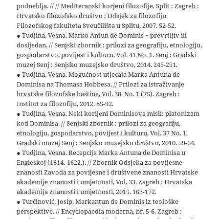
podneblja. // // Mediteranski korjeni filozofije. Split : Zagreb :
Hrvatsko filozofsko društvo ; Odsjek za filozofiju
Filozofskog fakulteta Sveučilišta u Splitu, 2007. 52-52.
● Tudjina, Vesna. Marko Antun de Dominis − prevrtljiv ili
dosljedan. // Senjski zbornik : prilozi za geografiju, etnologiju,
gospodarstvo, povijest i kulturu, Vol. 41 No. 1. Senj : Gradski
muzej Senj : Senjsko muzejsko društvo, 2014. 245-251.
● Tudjina, Vesna. Mogućnost utjecaja Marka Antuna de
Dominisa na Thomasa Hobbesa. // Prilozi za istraživanje
hrvatske filozofske baštine, Vol. 38. No. 1 (75). Zagreb :
Institut za filozofiju, 2012. 85-92.
● Tudjina, Vesna. Neki korijeni Dominisove misli: platonizam
kod Dominisa. // Senjski zbornik : prilozi za geografiju,
etnologiju, gospodarstvo, povijest i kulturu, Vol. 37 No. 1.
Gradski muzej Senj : Senjsko muzejsko društvo, 2010. 59-64.
● Tudjina, Vesna. Recepcija Marka Antuna de Dominisa u
Engleskoj (1614.-1622.). // Zbornik Odsjeka za povijesne
znanosti Zavoda za povijesne i društvene znanosti Hrvatske
akademije znanosti i umjetnosti, Vol. 33. Zagreb : Hrvatska
akademija znanosti i umjetnosti, 2015. 163-172.
● Turčinović, Josip. Markantun de Dominis iz teološke
perspektive. // Encyclopaedia moderna, br. 5-6. Zagreb :