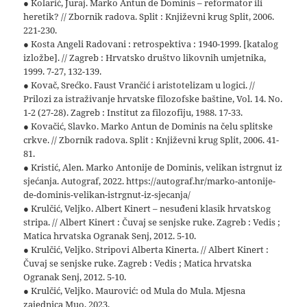
● Kolarić, Juraj. Marko Antun de Dominis – reformator ili
heretik? // Zbornik radova. Split : Književni krug Split, 2006.
221-230.
● Kosta Angeli Radovani : retrospektiva : 1940-1999. [katalog
izložbe]. // Zagreb : Hrvatsko društvo likovnih umjetnika,
1999. 7-27, 132-139.
● Kovač, Srećko. Faust Vrančić i aristotelizam u logici. //
Prilozi za istraživanje hrvatske filozofske baštine, Vol. 14. No.
1-2 (27-28). Zagreb : Institut za filozofiju, 1988. 17-33.
● Kovačić, Slavko. Marko Antun de Dominis na čelu splitske
crkve. // Zbornik radova. Split : Književni krug Split, 2006. 41-
81.
● Kristić, Alen. Marko Antonije de Dominis, velikan istrgnut iz
sjećanja. Autograf, 2022. https://autograf.hr/marko-antonije-
de-dominis-velikan-istrgnut-iz-sjecanja/
● Krulčić, Veljko. Albert Kinert – nesuđeni klasik hrvatskog
stripa. // Albert Kinert : Čuvaj se senjske ruke. Zagreb : Vedis ;
Matica hrvatska Ogranak Senj, 2012. 5-10.
● Krulčić, Veljko. Stripovi Alberta Kinerta. // Albert Kinert :
Čuvaj se senjske ruke. Zagreb : Vedis ; Matica hrvatska
Ogranak Senj, 2012. 5-10.
● Krulčić, Veljko. Maurović: od Mula do Mula. Mjesna
zajednica Muo, 2023.