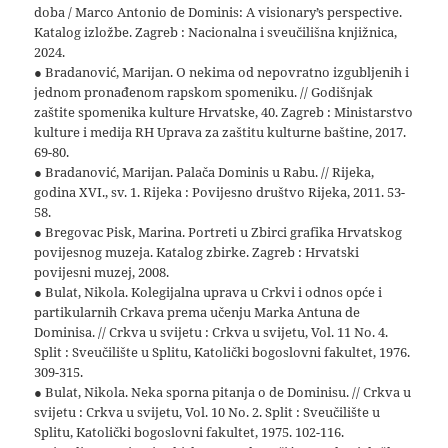
doba / Marco Antonio de Dominis: A visionary’s perspective.
Katalog izložbe. Zagreb : Nacionalna i sveučilišna knjižnica,
2024.
● Bradanović, Marijan. O nekima od nepovratno izgubljenih i
jednom pronađenom rapskom spomeniku. // Godišnjak
zaštite spomenika kulture Hrvatske, 40. Zagreb : Ministarstvo
kulture i medija RH Uprava za zaštitu kulturne baštine, 2017.
69-80.
● Bradanović, Marijan. Palača Dominis u Rabu. // Rijeka,
godina XVI., sv. 1. Rijeka : Povijesno društvo Rijeka, 2011. 53-
58.
● Bregovac Pisk, Marina. Portreti u Zbirci grafika Hrvatskog
povijesnog muzeja. Katalog zbirke. Zagreb : Hrvatski
povijesni muzej, 2008.
● Bulat, Nikola. Kolegijalna uprava u Crkvi i odnos opće i
partikularnih Crkava prema učenju Marka Antuna de
Dominisa. // Crkva u svijetu : Crkva u svijetu, Vol. 11 No. 4.
Split : Sveučilište u Splitu, Katolički bogoslovni fakultet, 1976.
309-315.
● Bulat, Nikola. Neka sporna pitanja o de Dominisu. // Crkva u
svijetu : Crkva u svijetu, Vol. 10 No. 2. Split : Sveučilište u
Splitu, Katolički bogoslovni fakultet, 1975. 102-116.