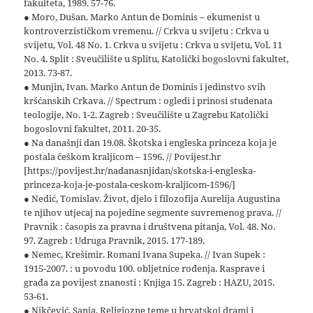
fakulteta, 1989. 57-76.
● Moro, Dušan. Marko Antun de Dominis – ekumenist u
kontroverzističkom vremenu. // Crkva u svijetu : Crkva u
svijetu, Vol. 48 No. 1. Crkva u svijetu : Crkva u svijetu, Vol. 11
No. 4. Split : Sveučilište u Splitu, Katolički bogoslovni fakultet,
2013. 73-87.
● Munjin, Ivan. Marko Antun de Dominis i jedinstvo svih
kršćanskih Crkava. // Spectrum : ogledi i prinosi studenata
teologije, No. 1-2. Zagreb : Sveučilište u Zagrebu Katolički
bogoslovni fakultet, 2011. 20-35.
● Na današnji dan 19.08. Škotska i engleska princeza koja je
postala češkom kraljicom – 1596. // Povijest.hr
[https://povijest.hr/nadanasnjidan/skotska-i-engleska-
princeza-koja-je-postala-ceskom-kraljicom-1596/]
● Nedić, Tomislav. Život, djelo i filozofija Aurelija Augustina
te njihov utjecaj na pojedine segmente suvremenog prava. //
Pravnik : časopis za pravna i društvena pitanja, Vol. 48. No.
97. Zagreb : Udruga Pravnik, 2015. 177-189.
● Nemec, Krešimir. Romani Ivana Supeka. // Ivan Supek :
1915-2007. : u povodu 100. obljetnice rođenja. Rasprave i
građa za povijest znanosti : Knjiga 15. Zagreb : HAZU, 2015.
53-61.
● Nikčević, Sanja. Religiozne teme u hrvatskoj drami i