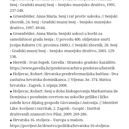
Senj : Gradski muzej Senj – Senjsko muzejsko društvo, 1995.
237-248.
● Gruenfelder, Anna Maria. Senj i rat protiv uskoka. // Senjski
zbornik, 24. Senj : Gradski muzej Senj – Senjsko muzejsko
društvo, 1997. 49-84.
● Gruenfelder, Anna Maria. Senjski uskoci u borbi za
samobitnost grada Senja : U povodu 400. obljetnice smrti
Josipa Rabatte (31. prosinca 1600.). // Senjski zbornik, 28. Senj
: Gradski muzej Senj – Senjsko muzejsko društvo, 2001. 129-
138.
● Heretik : Ivan Supek. Gavella : Dramsko gradsko kazalište.
https://www.gavella.hr/predstave/arhiva-predstava/heretik
● Holjevac, Robert. Hrvatska predreformacijska baština : Dva
zaslužna hrvatska dominikanca. // Vijenac. br. 374. Matica
hrvatska : Zagreb, 3. srpnja 2008.
● Holjevac, Robert. Senj u doba biskupovanja Markantuna de
Dominisa s posebnim osvrtom na uskočke prilike i ličko
zaleđe kroz dijalog gospode Giovannija i Antonija. // Identitet
Like: korijeni i razvitak, 2. Zagreb : Gospić : Institut
društvenih znanosti Ivo Pilar, 2009. 269-286.
● Hrvatska 16. stoljeća – Europa u malom.
https://povijest.hr/drustvo/politika/hrvatska-16-stoljeca-