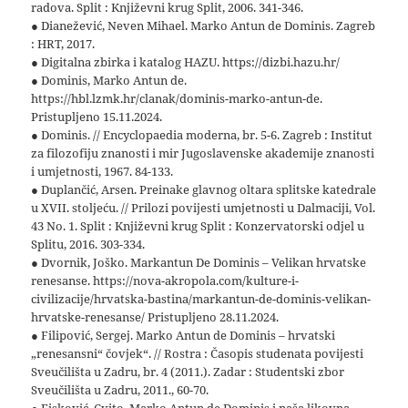
radova. Split : Književni krug Split, 2006. 341-346.
● Dianežević, Neven Mihael. Marko Antun de Dominis. Zagreb
: HRT, 2017.
● Digitalna zbirka i katalog HAZU. https://dizbi.hazu.hr/
● Dominis, Marko Antun de.
https://hbl.lzmk.hr/clanak/dominis-marko-antun-de.
Pristupljeno 15.11.2024.
● Dominis. // Encyclopaedia moderna, br. 5-6. Zagreb : Institut
za filozofiju znanosti i mir Jugoslavenske akademije znanosti
i umjetnosti, 1967. 84-133.
● Duplančić, Arsen. Preinake glavnog oltara splitske katedrale
u XVII. stoljeću. // Prilozi povijesti umjetnosti u Dalmaciji, Vol.
43 No. 1. Split : Književni krug Split : Konzervatorski odjel u
Splitu, 2016. 303-334.
● Dvornik, Joško. Markantun De Dominis – Velikan hrvatske
renesanse. https://nova-akropola.com/kulture-i-
civilizacije/hrvatska-bastina/markantun-de-dominis-velikan-
hrvatske-renesanse/ Pristupljeno 28.11.2024.
● Filipović, Sergej. Marko Antun de Dominis – hrvatski
„renesansni“ čovjek“. // Rostra : Časopis studenata povijesti
Sveučilišta u Zadru, br. 4 (2011.). Zadar : Studentski zbor
Sveučilišta u Zadru, 2011., 60-70.