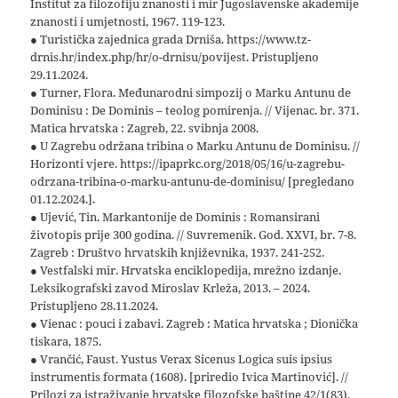
Institut za filozofiju znanosti i mir Jugoslavenske akademije
znanosti i umjetnosti, 1967. 119-123.
● Turistička zajednica grada Drniša. https://www.tz-
drnis.hr/index.php/hr/o-drnisu/povijest. Pristupljeno
29.11.2024.
● Turner, Flora. Međunarodni simpozij o Marku Antunu de
Dominisu : De Dominis – teolog pomirenja. // Vijenac. br. 371.
Matica hrvatska : Zagreb, 22. svibnja 2008.
● U Zagrebu održana tribina o Marku Antunu de Dominisu. //
Horizonti vjere. https://ipaprkc.org/2018/05/16/u-zagrebu-
odrzana-tribina-o-marku-antunu-de-dominisu/ [pregledano
01.12.2024.].
● Ujević, Tin. Markantonije de Dominis : Romansirani
životopis prije 300 godina. // Suvremenik. God. XXVI, br. 7-8.
Zagreb : Društvo hrvatskih književnika, 1937. 241-252.
● Vestfalski mir. Hrvatska enciklopedija, mrežno izdanje.
Leksikografski zavod Miroslav Krleža, 2013. – 2024.
Pristupljeno 28.11.2024.
● Vienac : pouci i zabavi. Zagreb : Matica hrvatska ; Dionička
tiskara, 1875.
● Vrančić, Faust. Yustus Verax Sicenus Logica suis ipsius
instrumentis formata (1608). [priredio Ivica Martinović]. //
Prilozi za istraživanje hrvatske filozofske baštine 42/1(83).