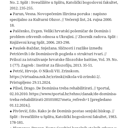
No. 2. Split : Sveučilište u Splitu, Katolički bogoslovni fakultet,
2012. 235-255.
● Parun, Vesna. Novopečenim Ilircima poruka : napisno
specijalno za Kulturni Obzor. // Večernji list, 24. rujna 2000.
18.
● Paščenko, Evgen. Veliki hrvatski polemičar de Dominis i
problem crkvenih odnosa u Ukrajini. // Zbornik radova. Split :
Književni krug Split, 2006. 283-298.
● Paušek-Baždar, Snježana. Sličnosti i razlike između
Petrićevih i de Dominisovih pogleda o strukturi tvari. //
Prilozi za istraživanje hrvatske filozofske baštine, Vol. 39. No.
1 (77). Zagreb : Institut za filozofiju, 2013. 35-51.
● Petrić, Hrvoje. O Nikoli VII. Zrinskom.
https://virtualna.nsk.hr/zrinski/nikola-vii-zrinski-2/.
Pristupljeno 29.11.2024.
● Pilsel, Drago. De Dominisa treba rehabilitirati. // tportal,
02.10.2010. https://www.tportal.hr/tehno/clanak/de-dominisa-
treba-rehabilitirati-20101002?meta_refresh=1 [pregledano
01.12.2024.].
● Pivčević, Edo. Kako je de Dominis postao senjski biskup. //
Split : Sveučilište u Splitu, Katolički bogoslovni fakultet, 1983.
178-181.