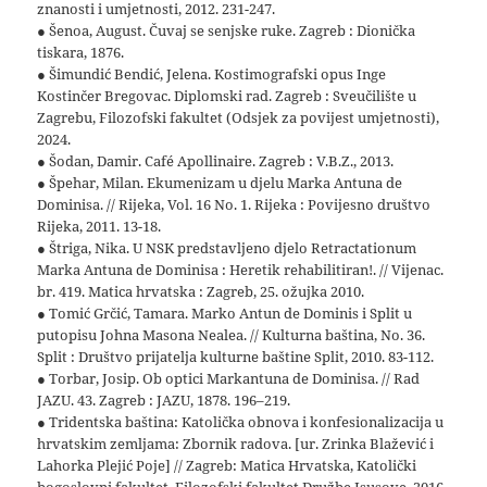
znanosti i umjetnosti, 2012. 231-247.
● Šenoa, August. Čuvaj se senjske ruke. Zagreb : Dionička
tiskara, 1876.
● Šimundić Bendić, Jelena. Kostimografski opus Inge
Kostinčer Bregovac. Diplomski rad. Zagreb : Sveučilište u
Zagrebu, Filozofski fakultet (Odsjek za povijest umjetnosti),
2024.
● Šodan, Damir. Café Apollinaire. Zagreb : V.B.Z., 2013.
● Špehar, Milan. Ekumenizam u djelu Marka Antuna de
Dominisa. // Rijeka, Vol. 16 No. 1. Rijeka : Povijesno društvo
Rijeka, 2011. 13-18.
● Štriga, Nika. U NSK predstavljeno djelo Retractationum
Marka Antuna de Dominisa : Heretik rehabilitiran!. // Vijenac.
br. 419. Matica hrvatska : Zagreb, 25. ožujka 2010.
● Tomić Grčić, Tamara. Marko Antun de Dominis i Split u
putopisu Johna Masona Nealea. // Kulturna baština, No. 36.
Split : Društvo prijatelja kulturne baštine Split, 2010. 83-112.
● Torbar, Josip. Ob optici Markantuna de Dominisa. // Rad
JAZU. 43. Zagreb : JAZU, 1878. 196–219.
● Tridentska baština: Katolička obnova i konfesionalizacija u
hrvatskim zemljama: Zbornik radova. [ur. Zrinka Blažević i
Lahorka Plejić Poje] // Zagreb: Matica Hrvatska, Katolički