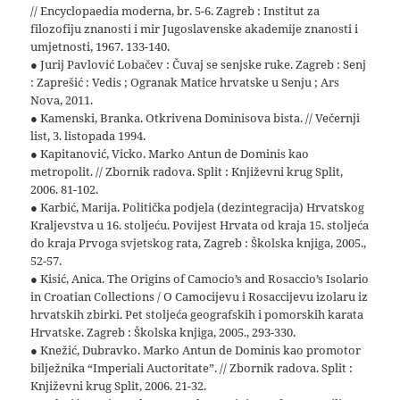
// Encyclopaedia moderna, br. 5-6. Zagreb : Institut za
filozofiju znanosti i mir Jugoslavenske akademije znanosti i
umjetnosti, 1967. 133-140.
● Jurij Pavlović Lobačev : Čuvaj se senjske ruke. Zagreb : Senj
: Zaprešić : Vedis ; Ogranak Matice hrvatske u Senju ; Ars
Nova, 2011.
● Kamenski, Branka. Otkrivena Dominisova bista. // Večernji
list, 3. listopada 1994.
● Kapitanović, Vicko. Marko Antun de Dominis kao
metropolit. // Zbornik radova. Split : Književni krug Split,
2006. 81-102.
● Karbić, Marija. Politička podjela (dezintegracija) Hrvatskog
Kraljevstva u 16. stoljeću. Povijest Hrvata od kraja 15. stoljeća
do kraja Prvoga svjetskog rata, Zagreb : Školska knjiga, 2005.,
52-57.
● Kisić, Anica. The Origins of Camocio’s and Rosaccio’s Isolario
in Croatian Collections / O Camocijevu i Rosaccijevu izolaru iz
hrvatskih zbirki. Pet stoljeća geografskih i pomorskih karata
Hrvatske. Zagreb : Školska knjiga, 2005., 293-330.
● Knežić, Dubravko. Marko Antun de Dominis kao promotor
bilježnika “Imperiali Auctoritate”. // Zbornik radova. Split :
Književni krug Split, 2006. 21-32.