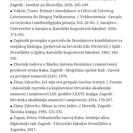
Zagreb : Institut za filozofiju, 2016. 185-249.
● Vukšić, Tomo. Primat i sinodalnost u Crkvi od Četvrtog
Lateranuma do Drugog Vatikanuma. // Vrhbosnensia : časopis
za teološka i međureligijska pitanja, Vol. 20 No. 2. Sarajevo :
Univerzitet u Sarajevu, Katolički bogoslovni fakultet, 2016.
373-391.
● Zapisnik postupka u povodu de Dominisove kandidature za
senjskog biskupa. [prijevod na hrvatski Edo Pivčević] // Split :
Sveučilište u Splitu, Katolički bogoslovni fakultet, 1983. 182-
192.
● Zbornik radova o Marku Antunu Dominisu i znanstvenoj
prošlosti otoka Raba. Zagreb : Skupština općine Rab ; Zavod
za povijest znanosti JAZU, 1976.
● Zima, Zdravko. Još nije sve propalo (noćno iverje). // Forum
: mjesečnik razreda za književnost Hrvatske akademije
znanosti i umjetnosti LIII. godište LXXVI. knjiga. Zagreb :
Hrvatska akademija znanosti i umjetnosti, 2014. 170-207.
● Zima, Zdravko. Misao je crno jedro. // Heretik. Zagreb :
Školska knjiga, 1995. 325-335.
● Župan, Petra. Urbanistički razvoj Raba: Srednja ulica.
Diplomski rad. Zagreb : Filozofski fakultet Sveučilišta u
Zagrebu, 2017.