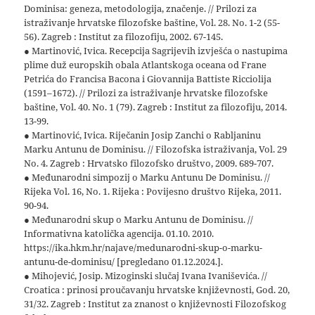
Dominisa: geneza, metodologija, značenje. // Prilozi za
istraživanje hrvatske filozofske baštine, Vol. 28. No. 1-2 (55-
56). Zagreb : Institut za filozofiju, 2002. 67-145.
● Martinović, Ivica. Recepcija Sagrijevih izvješća o nastupima
plime duž europskih obala Atlantskoga oceana od Frane
Petrića do Francisa Bacona i Giovannija Battiste Ricciolija
(1591–1672). // Prilozi za istraživanje hrvatske filozofske
baštine, Vol. 40. No. 1 (79). Zagreb : Institut za filozofiju, 2014.
13-99.
● Martinović, Ivica. Riječanin Josip Zanchi o Rabljaninu
Marku Antunu de Dominisu. // Filozofska istraživanja, Vol. 29
No. 4. Zagreb : Hrvatsko filozofsko društvo, 2009. 689-707.
● Međunarodni simpozij o Marku Antunu De Dominisu. //
Rijeka Vol. 16, No. 1. Rijeka : Povijesno društvo Rijeka, 2011.
90-94.
● Međunarodni skup o Marku Antunu de Dominisu. //
Informativna katolička agencija. 01.10. 2010.
https://ika.hkm.hr/najave/medunarodni-skup-o-marku-
antunu-de-dominisu/ [pregledano 01.12.2024.].
● Mihojević, Josip. Mizoginski slučaj Ivana Ivaniševića. //
Croatica : prinosi proučavanju hrvatske književnosti, God. 20,
31/32. Zagreb : Institut za znanost o književnosti Filozofskog