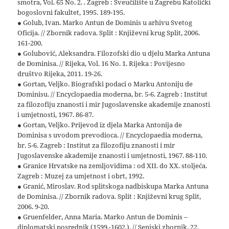
smotra, Vol. 65 No. 2. . Zagreb : Sveučilište u Zagrebu Katolički
bogoslovni fakultet, 1995. 189-195.
● Golub, Ivan. Marko Antun de Dominis u arhivu Svetog
Oficija. // Zbornik radova. Split : Književni krug Split, 2006.
161-200.
● Golubović, Aleksandra. Filozofski dio u djelu Marka Antuna
de Dominisa. // Rijeka, Vol. 16 No. 1. Rijeka : Povijesno
društvo Rijeka, 2011. 19-26.
● Gortan, Veljko. Biografski podaci o Marku Antoniju de
Dominisu. // Encyclopaedia moderna, br. 5-6. Zagreb : Institut
za filozofiju znanosti i mir Jugoslavenske akademije znanosti
i umjetnosti, 1967. 86-87.
● Gortan, Veljko. Prijevod iz djela Marka Antonija de
Dominisa s uvodom prevodioca. // Encyclopaedia moderna,
br. 5-6. Zagreb : Institut za filozofiju znanosti i mir
Jugoslavenske akademije znanosti i umjetnosti, 1967. 88-110.
● Granice Hrvatske na zemljovidima : od XII. do XX. stoljeća.
Zagreb : Muzej za umjetnost i obrt, 1992.
● Granić, Miroslav. Rod splitskoga nadbiskupa Marka Antuna
de Dominisa. // Zbornik radova. Split : Književni krug Split,
2006. 9-20.
● Gruenfelder, Anna Maria. Marko Antun de Dominis –
diplomatski posrednik (1599.-1602.). // Senjski zbornik, 22.