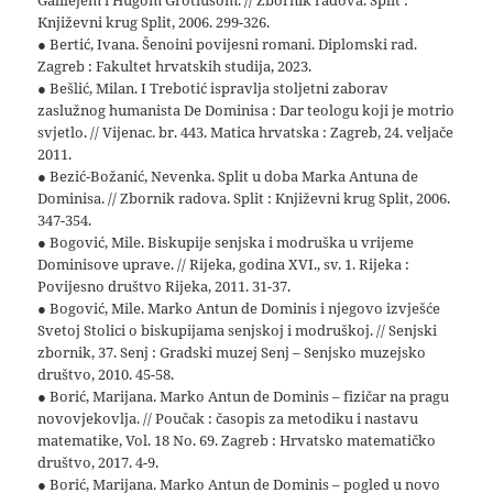
Galilejem i Hugom Grotiusom. // Zbornik radova. Split :
Književni krug Split, 2006. 299-326.
● Bertić, Ivana. Šenoini povijesni romani. Diplomski rad.
Zagreb : Fakultet hrvatskih studija, 2023.
● Bešlić, Milan. I Trebotić ispravlja stoljetni zaborav
zaslužnog humanista De Dominisa : Dar teologu koji je motrio
svjetlo. // Vijenac. br. 443. Matica hrvatska : Zagreb, 24. veljače
2011.
● Bezić-Božanić, Nevenka. Split u doba Marka Antuna de
Dominisa. // Zbornik radova. Split : Književni krug Split, 2006.
347-354.
● Bogović, Mile. Biskupije senjska i modruška u vrijeme
Dominisove uprave. // Rijeka, godina XVI., sv. 1. Rijeka :
Povijesno društvo Rijeka, 2011. 31-37.
● Bogović, Mile. Marko Antun de Dominis i njegovo izvješće
Svetoj Stolici o biskupijama senjskoj i modruškoj. // Senjski
zbornik, 37. Senj : Gradski muzej Senj – Senjsko muzejsko
društvo, 2010. 45-58.
● Borić, Marijana. Marko Antun de Dominis – fizičar na pragu
novovjekovlja. // Poučak : časopis za metodiku i nastavu
matematike, Vol. 18 No. 69. Zagreb : Hrvatsko matematičko
društvo, 2017. 4-9.
● Borić, Marijana. Marko Antun de Dominis – pogled u novo