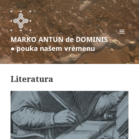
MARKO ANTUN de DOMINIS
IZBORNIK
I
● pouka našem vremenu
WIDGETI
Literatura