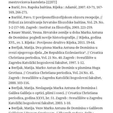
mestroviceva-kasteleta-22207/]
● Barić, Ivo. Rapska baština. Rijeka : Adamić, 2007. 63-71, 167-
169, 266-271.
● Barišić, Pavo. U povijesnofilozofijskom obzoru recepcije. //
Prilozi za istraživanje hrvatske filozofske baštine, Vol. 29. No.
1-2 (57-58). Zagreb : Institut za filozofiju, 2003. 221-259.
● Bauer Munić, Vesna. Hrvatske zemlje u doba Marka Antuna
de Dominisa: pogledi novije historiografije. // Rijeka, godina
XVI., sv. 1. Rijeka : Povijesno društvo Rijeka, 2011. 59-64.
● Berljak, Matija. Dva pisma Marka Antuna de Dominisa u
svezi njegovoga djela „De Republica Ecclesiastica“. // Croatica
Christiana periodica, Vol. 21 No. 40. Zagreb : Sveučilište u
Zagrebu Katolički bogoslovni fakultet, 1997. 1-12.
● Berljak, Matija. Marko Antun de Dominis u pismima Huga
Grotiusa. // Croatica Christiana periodica, Vol. 24 No. 45.
Zagreb : Sveučilište u Zagrebu Katolički bogoslovni fakultet,
2000. 103-116.
● Berljak, Matija. Neslaganja Marka Antuna de Dominisa i
Galilea Galileja o optici, plimi i oseci. // Croatica Christiana
periodica, godina XXVI, br. 51. Zagreb : Sveučilište u Zagrebu
Katolički bogoslovni fakultet, 2003. 1-10.
● Berljak, Matija. Veze Marka Antuna de Dominisa s Galileom