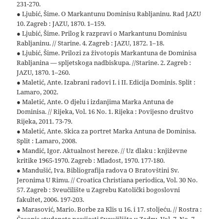
231-270.
● Ljubić, Šime. O Markantunu Dominisu Rabljaninu. Rad JAZU
10. Zagreb : JAZU, 1870. 1–159.
● Ljubić, Šime. Prilog k razpravi o Markantunu Dominisu
Rabljaninu. // Starine. 4. Zagreb : JAZU, 1872. 1–18.
● Ljubić, Šime. Prilozi za životopis Markantuna de Dominisa
Rabljanina — spljetskoga nadbiskupa. //Starine. 2. Zagreb :
JAZU, 1870. 1–260.
● Maletić, Ante. Izabrani radovi I. i II. Edicija Dominis. Split :
Lamaro, 2002.
● Maletić, Ante. O djelu i izdanjima Marka Antuna de
Dominisa. // Rijeka, Vol. 16 No. 1. Rijeka : Povijesno društvo
Rijeka, 2011. 73-79.
● Maletić, Ante. Skica za portret Marka Antuna de Dominisa.
Split : Lamaro, 2008.
● Mandić, Igor. Aktualnost hereze. // Uz dlaku : književne
kritike 1965-1970. Zagreb : Mladost, 1970. 177-180.
● Mandušić, Iva. Bibliografija radova O Bratovštini Sv.
Jeronima U Rimu. // Croatica Christiana periodica, Vol. 30 No.
57. Zagreb : Sveučilište u Zagrebu Katolički bogoslovni
fakultet, 2006. 197-203.
● Marasović, Mario. Borbe za Klis u 16. i 17. stoljeću. // Rostra :