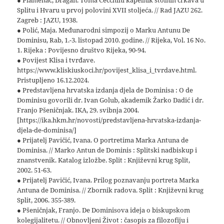
● Plamenac, Dragan. Toma Cecchini kapelnik stolnih crkava u
Splitu i Hvaru u prvoj polovini XVII stoljeća. // Rad JAZU 262.
Zagreb : JAZU, 1938.
● Polić, Maja. Međunarodni simpozij o Marku Antunu De
Dominisu, Rab, 1.-3. listopad 2010. godine. // Rijeka, Vol. 16 No.
1. Rijeka : Povijesno društvo Rijeka, 90-94.
● Povijest Klisa i tvrđave.
https://www.kliskiuskoci.hr/povijest_klisa_i_tvrdave.html.
Pristupljeno 16.12.2024.
● Predstavljena hrvatska izdanja djela de Dominisa : O de
Dominisu govorili dr. Ivan Golub, akademik Žarko Dadić i dr.
Franjo Pšeničnjak. IKA, 29. svibnja 2004.
[https://ika.hkm.hr/novosti/predstavljena-hrvatska-izdanja-
djela-de-dominisa/]
● Prijatelj Pavičić, Ivana. O portretima Marka Antuna de
Dominisa. // Marko Antun de Dominis : Splitski nadbiskup i
znanstvenik. Katalog izložbe. Split : Književni krug Split,
2002. 51-63.
● Prijatelj Pavičić, Ivana. Prilog poznavanju portreta Marka
Antuna de Dominisa. // Zbornik radova. Split : Književni krug
Split, 2006. 355-389.
● Pšeničnjak, Franjo. De Dominisova ideja o biskupskom
kolegijalitetu. // Obnovljeni Život : časopis za filozofiju i