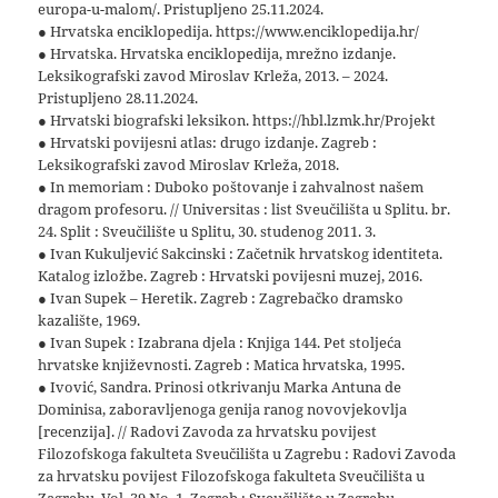
europa-u-malom/. Pristupljeno 25.11.2024.
● Hrvatska enciklopedija. https://www.enciklopedija.hr/
● Hrvatska. Hrvatska enciklopedija, mrežno izdanje.
Leksikografski zavod Miroslav Krleža, 2013. – 2024.
Pristupljeno 28.11.2024.
● Hrvatski biografski leksikon. https://hbl.lzmk.hr/Projekt
● Hrvatski povijesni atlas: drugo izdanje. Zagreb :
Leksikografski zavod Miroslav Krleža, 2018.
● In memoriam : Duboko poštovanje i zahvalnost našem
dragom profesoru. // Universitas : list Sveučilišta u Splitu. br.
24. Split : Sveučilište u Splitu, 30. studenog 2011. 3.
● Ivan Kukuljević Sakcinski : Začetnik hrvatskog identiteta.
Katalog izložbe. Zagreb : Hrvatski povijesni muzej, 2016.
● Ivan Supek – Heretik. Zagreb : Zagrebačko dramsko
kazalište, 1969.
● Ivan Supek : Izabrana djela : Knjiga 144. Pet stoljeća
hrvatske književnosti. Zagreb : Matica hrvatska, 1995.
● Ivović, Sandra. Prinosi otkrivanju Marka Antuna de
Dominisa, zaboravljenoga genija ranog novovjekovlja
[recenzija]. // Radovi Zavoda za hrvatsku povijest
Filozofskoga fakulteta Sveučilišta u Zagrebu : Radovi Zavoda
za hrvatsku povijest Filozofskoga fakulteta Sveučilišta u