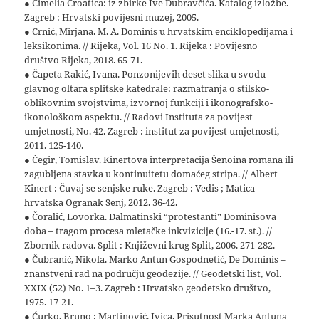
● Cimelia Croatica: iz zbirke Ive Dubravčića. Katalog izložbe.
Zagreb : Hrvatski povijesni muzej, 2005.
● Crnić, Mirjana. M. A. Dominis u hrvatskim enciklopedijama i
leksikonima. // Rijeka, Vol. 16 No. 1. Rijeka : Povijesno
društvo Rijeka, 2018. 65-71.
● Čapeta Rakić, Ivana. Ponzonijevih deset slika u svodu
glavnog oltara splitske katedrale: razmatranja o stilsko-
oblikovnim svojstvima, izvornoj funkciji i ikonografsko-
ikonološkom aspektu. // Radovi Instituta za povijest
umjetnosti, No. 42. Zagreb : institut za povijest umjetnosti,
2011. 125-140.
● Čegir, Tomislav. Kinertova interpretacija Šenoina romana ili
zagubljena stavka u kontinuitetu domaćeg stripa. // Albert
Kinert : Čuvaj se senjske ruke. Zagreb : Vedis ; Matica
hrvatska Ogranak Senj, 2012. 36-42.
● Čoralić, Lovorka. Dalmatinski “protestanti” Dominisova
doba – tragom procesa mletačke inkvizicije (16.-17. st.). //
Zbornik radova. Split : Književni krug Split, 2006. 271-282.
● Čubranić, Nikola. Marko Antun Gospodnetić, De Dominis –
znanstveni rad na području geodezije. // Geodetski list, Vol.
XXIX (52) No. 1–3. Zagreb : Hrvatsko geodetsko društvo,
1975. 17-21.
● Ćurko, Bruno ; Martinović, Ivica. Prisutnost Marka Antuna