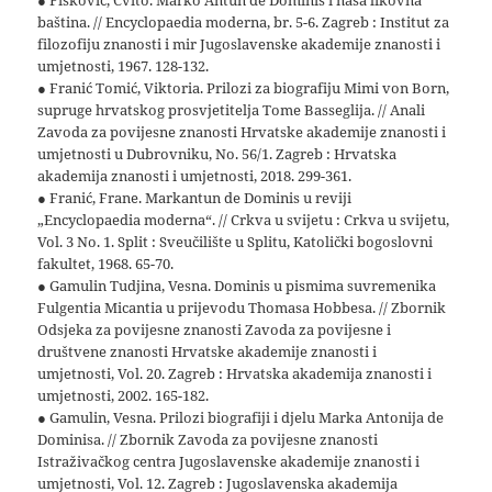
● Fisković, Cvito. Marko Antun de Dominis i naša likovna
baština. // Encyclopaedia moderna, br. 5-6. Zagreb : Institut za
filozofiju znanosti i mir Jugoslavenske akademije znanosti i
umjetnosti, 1967. 128-132.
● Franić Tomić, Viktoria. Prilozi za biografiju Mimi von Born,
supruge hrvatskog prosvjetitelja Tome Basseglija. // Anali
Zavoda za povijesne znanosti Hrvatske akademije znanosti i
umjetnosti u Dubrovniku, No. 56/1. Zagreb : Hrvatska
akademija znanosti i umjetnosti, 2018. 299-361.
● Franić, Frane. Markantun de Dominis u reviji
„Encyclopaedia moderna“. // Crkva u svijetu : Crkva u svijetu,
Vol. 3 No. 1. Split : Sveučilište u Splitu, Katolički bogoslovni
fakultet, 1968. 65-70.
● Gamulin Tudjina, Vesna. Dominis u pismima suvremenika
Fulgentia Micantia u prijevodu Thomasa Hobbesa. // Zbornik
Odsjeka za povijesne znanosti Zavoda za povijesne i
društvene znanosti Hrvatske akademije znanosti i
umjetnosti, Vol. 20. Zagreb : Hrvatska akademija znanosti i
umjetnosti, 2002. 165-182.
● Gamulin, Vesna. Prilozi biografiji i djelu Marka Antonija de
Dominisa. // Zbornik Zavoda za povijesne znanosti
Istraživačkog centra Jugoslavenske akademije znanosti i
umjetnosti, Vol. 12. Zagreb : Jugoslavenska akademija