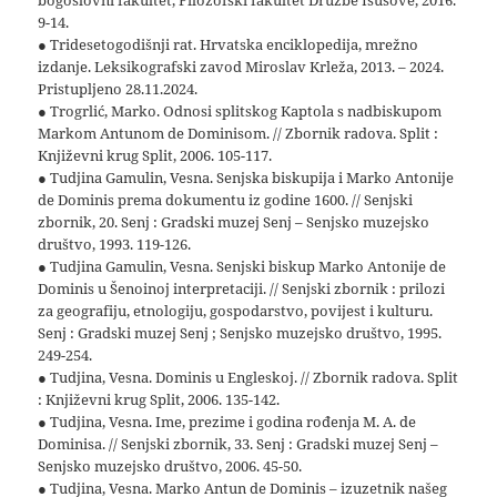
bogoslovni fakultet, Filozofski fakultet Družbe Isusove, 2016.
9-14.
● Tridesetogodišnji rat. Hrvatska enciklopedija, mrežno
izdanje. Leksikografski zavod Miroslav Krleža, 2013. – 2024.
Pristupljeno 28.11.2024.
● Trogrlić, Marko. Odnosi splitskog Kaptola s nadbiskupom
Markom Antunom de Dominisom. // Zbornik radova. Split :
Književni krug Split, 2006. 105-117.
● Tudjina Gamulin, Vesna. Senjska biskupija i Marko Antonije
de Dominis prema dokumentu iz godine 1600. // Senjski
zbornik, 20. Senj : Gradski muzej Senj – Senjsko muzejsko
društvo, 1993. 119-126.
● Tudjina Gamulin, Vesna. Senjski biskup Marko Antonije de
Dominis u Šenoinoj interpretaciji. // Senjski zbornik : prilozi
za geografiju, etnologiju, gospodarstvo, povijest i kulturu.
Senj : Gradski muzej Senj ; Senjsko muzejsko društvo, 1995.
249-254.
● Tudjina, Vesna. Dominis u Engleskoj. // Zbornik radova. Split
: Književni krug Split, 2006. 135-142.
● Tudjina, Vesna. Ime, prezime i godina rođenja M. A. de
Dominisa. // Senjski zbornik, 33. Senj : Gradski muzej Senj –
Senjsko muzejsko društvo, 2006. 45-50.
● Tudjina, Vesna. Marko Antun de Dominis – izuzetnik našeg