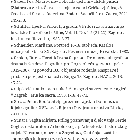
● Sabol, Tea. Maurovićeva obrada djela hrvatskih pisaca
(Zlatarovo zlato, Čuvaj se senjske ruke i Grička vještica). //
Croatica et Slavica Iadertina. Zadar : Sveučilište u Zadru, 2021.
249-273.
● Schiffler, Ljerka. Filozofija grada. // Prilozi za istraživanje
hrvatske filozofske baštine, Vol. 11. No. 1-2 (21-22). Zagreb :
Institut za filozofiju, 1985. 3-27.
● Schneider, Marijana. Portreti 16-18. stoljeća. Katalog
muzejskih zbirki XX. Zagreb : Povijesni muzej Hrvatske, 1982.
● Senker, Boris. Heretik Ivana Supeka – Primjerna biografska
drama iz šezdesetih godina prošlog stoljeća. // Ivan Supek :
1915-2007. : u povodu 100. obljetnice rođenja. Rasprave i
građa za povijest znanosti : Knjiga 15. Zagreb : HAZU, 2015.
45-52.
● Stipčević, Ennio. Ivan Lukačić i njegovi suvremenici : ogledi.
// Zagreb : Musica sacra, 1993. 1-18, 47-73.
● Strčić, Petar. Rod/obitelj i prezime rapskih Dominisa. //
Rijeka, godina XVI., sv. 1. Rijeka : Povijesno društvo Rijeka,
2011. 1-6.
● Sunara, Sagita Mirjam. Prilog poznavanju djelovanja Ferde
Goglie, restauratora Arheološkog, tj. Arheološko-historičkog
odjela Narodnog muzeja u Zagrebu. // Godišnjak zaštite
spomenika kulture Hrvatske, Vol. 35 No. 35. Zagreb :