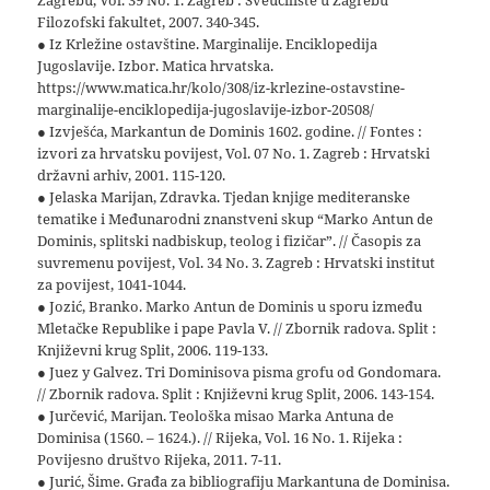
Zagrebu, Vol. 39 No. 1. Zagreb : Sveučilište u Zagrebu
Filozofski fakultet, 2007. 340-345.
● Iz Krležine ostavštine. Marginalije. Enciklopedija
Jugoslavije. Izbor. Matica hrvatska.
https://www.matica.hr/kolo/308/iz-krlezine-ostavstine-
marginalije-enciklopedija-jugoslavije-izbor-20508/
● Izvješća, Markantun de Dominis 1602. godine. // Fontes :
izvori za hrvatsku povijest, Vol. 07 No. 1. Zagreb : Hrvatski
državni arhiv, 2001. 115-120.
● Jelaska Marijan, Zdravka. Tjedan knjige mediteranske
tematike i Međunarodni znanstveni skup “Marko Antun de
Dominis, splitski nadbiskup, teolog i fizičar”. // Časopis za
suvremenu povijest, Vol. 34 No. 3. Zagreb : Hrvatski institut
za povijest, 1041-1044.
● Jozić, Branko. Marko Antun de Dominis u sporu između
Mletačke Republike i pape Pavla V. // Zbornik radova. Split :
Književni krug Split, 2006. 119-133.
● Juez y Galvez. Tri Dominisova pisma grofu od Gondomara.
// Zbornik radova. Split : Književni krug Split, 2006. 143-154.
● Jurčević, Marijan. Teološka misao Marka Antuna de
Dominisa (1560. – 1624.). // Rijeka, Vol. 16 No. 1. Rijeka :
Povijesno društvo Rijeka, 2011. 7-11.
● Jurić, Šime. Građa za bibliografiju Markantuna de Dominisa.